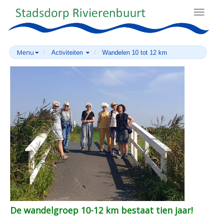
Toggl
navig
Menu
Activiteiten
Wandelen 10 tot 12 km
De wandelgroep 10-12 km bestaat tien jaar!