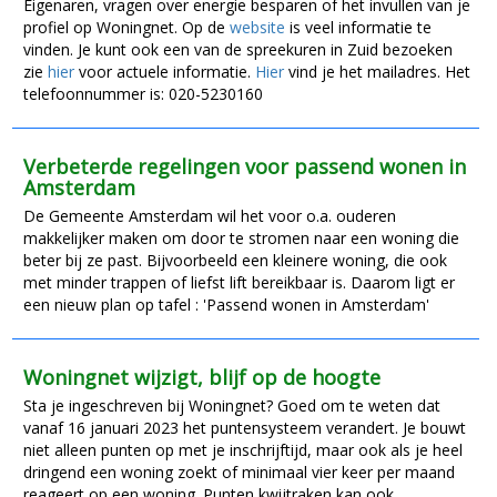
Eigenaren, vragen over energie besparen of het invullen van je
profiel op Woningnet. Op de
website
is veel informatie te
vinden. Je kunt ook een van de spreekuren in Zuid bezoeken
zie
hier
voor actuele informatie.
Hier
vind je het mailadres. Het
telefoonnummer is: 020-5230160
Verbeterde regelingen voor passend wonen in
Amsterdam
De Gemeente Amsterdam wil het voor o.a. ouderen
makkelijker maken om door te stromen naar een woning die
beter bij ze past. Bijvoorbeeld een kleinere woning, die ook
met minder trappen of liefst lift bereikbaar is. Daarom ligt er
een nieuw plan op tafel : 'Passend wonen in Amsterdam'
Woningnet wijzigt, blijf op de hoogte
Sta je ingeschreven bij Woningnet? Goed om te weten dat
vanaf 16 januari 2023 het puntensysteem verandert. Je bouwt
niet alleen punten op met je inschrijftijd, maar ook als je heel
dringend een woning zoekt of minimaal vier keer per maand
reageert op een woning. Punten kwijtraken kan ook.