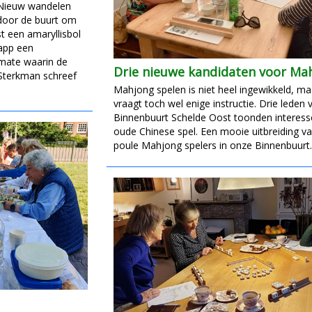
 Nieuw wandelen
 door de buurt om
t een amaryllisbol
sapp een
 mate waarin de
Drie nieuwe kandidaten voor Ma
 Sterkman schreef
Mahjong spelen is niet heel ingewikkeld, ma
vraagt toch wel enige instructie. Drie leden 
Binnenbuurt Schelde Oost toonden interesse
oude Chinese spel. Een mooie uitbreiding va
poule Mahjong spelers in onze Binnenbuurt.