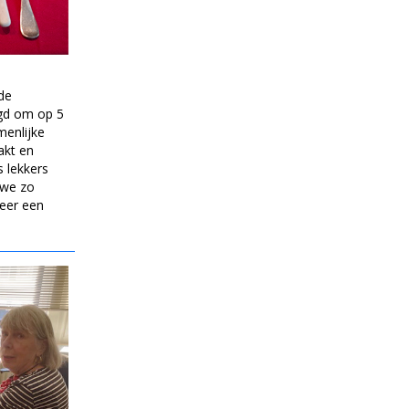
de
gd om op 5
menlijke
akt en
 lekkers
 we zo
eer een