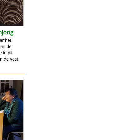
hjong
ar het
van de
 in dit
n de vast