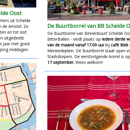
elde Oost
ters uit Schelde
De Buurtborrel van BB Schelde 
an de Amstel. Ze
ten en tot slot
De Buurtborrel van Binnenbuurt Schelde Oo
en uitgedeeld.
BitterBallen - vindt plaats op
iedere derde 
oi jaar met goed
van de maand vanaf 17.00 uur
bij
café Blek
hjong middagen.
Merwedeplein. De Buurtborrel staat open vo
Stadsdorpers. De eerstvolgende borrel is o
17 september.
Wees welkom!