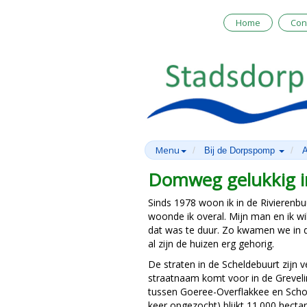
Home
Con
Menu
Bij de Dorpspomp
A
Domweg gelukkig in
Sinds 1978 woon ik in de Rivierenbu
woonde ik overal. Mijn man en ik w
dat was te duur. Zo kwamen we in de
al zijn de huizen erg gehorig.
De straten in de Scheldebuurt zijn
straatnaam komt voor in de Greveli
tussen Goeree-Overflakkee en Schou
keer opgezocht) blijkt 11.000 hectare