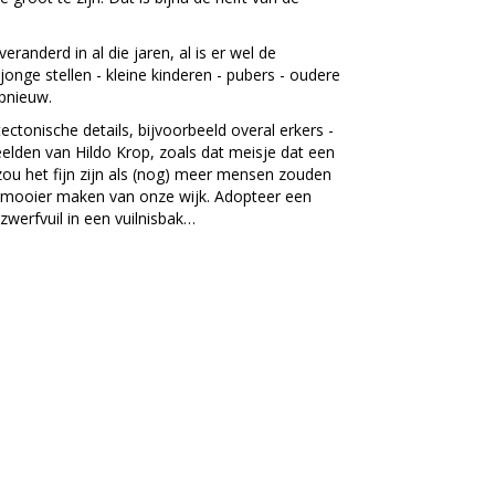
veranderd in al die jaren, al is er wel de
nge stellen - kleine kinderen - pubers - oudere
pnieuw.
tectonische details, bijvoorbeeld overal erkers -
lden van Hildo Krop, zoals dat meisje dat een
zou het fijn zijn als (nog) meer mensen zouden
ooier maken van onze wijk. Adopteer een
zwerfvuil in een vuilnisbak…