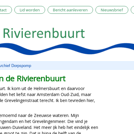
tact
Lid worden
Bericht aanleveren
Nieuwsbrief
rchief Dorpspomp
 de Rivierenbuurt
urt. Ik kom uit de Helmersbuurt en daarvoor
ilden het liefst naar Amsterdam Oud-Zuid, maar
 Grevelingenstraat terecht. Ik ben tevreden hier,
 vernoemd naar de Zeeuwse wateren. Mijn
ngendam en het Grevelingenmeer. Die vind je
wen-Duiveland. Het meer (ik heb het eindelijk een
 groot te zijn. Dat is bijna de helft van de