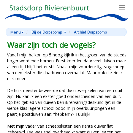
Toggl
navig
Menu
Bij de Dorpspomp
Archief Dorpspomp
Waar zijn toch de vogels?
Vanaf mijn balkon op 5 hoog kijk ik in het groen van de steeds
hoger wordende bomen. Eerst koerden daar veel duiven maar
al een tijd blijft het er stil. Naast mijn voordeur ligt vogelpoep
van een ekster die daarboven overnacht. Maar ook die zie ik
niet meer.
De huismeester beweerde dat die uitwerpselen van een duif
zijn. Nu kan ik een ekster goed onderscheiden van een duif.
Op het gebied van duiven ben ik ‘ervaringsdeskundige’: in de
vierde klas lagere school bood mijn overbuurjongen een
paartje postduiven aan: “hebben”?? Tuurlijk!
Met mijn vader van scheepskisten een riante duivenflat
gebouwd. Die was snel overbevolkt want duiven leggen het