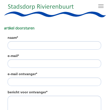
Toggl
navig
artikel doorsturen
naam*
e-mail*
e-mail ontvanger*
bericht voor ontvanger*